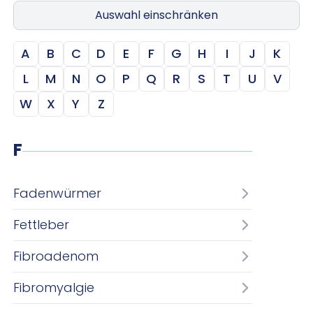
Auswahl einschränken
A
B
C
D
E
F
G
H
I
J
K
L
M
N
O
P
Q
R
S
T
U
V
W
X
Y
Z
F
Fadenwürmer
Fettleber
Fibroadenom
Fibromyalgie