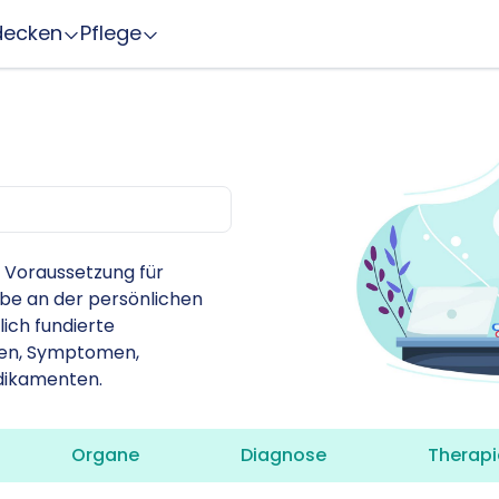
decken
Pflege
Z
e Voraussetzung für
abe an der persönlichen
lich fundierte
ten, Symptomen,
dikamenten.
Organe
Diagnose
Therapi