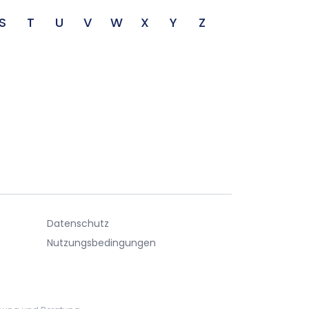
S
T
U
V
W
X
Y
Z
Datenschutz
Nutzungsbedingungen