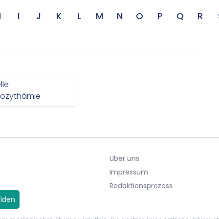
H
I
J
K
L
M
N
O
P
Q
R
lle
ozythämie
Über uns
Impressum
Redaktionsprozess
lden