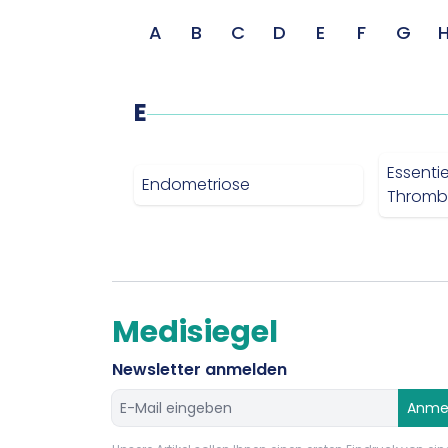
A
B
C
D
E
F
G
E
Essentie
Endometriose
Thromb
Medisiegel
Newsletter anmelden
Anme