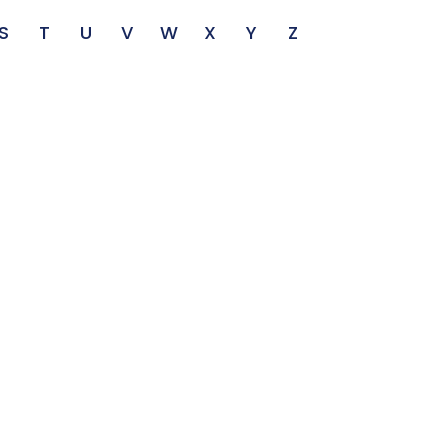
S
T
U
V
W
X
Y
Z