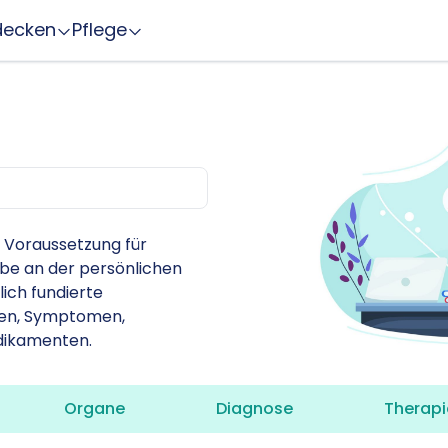
decken
Pflege
Z
e Voraussetzung für
abe an der persönlichen
lich fundierte
ten, Symptomen,
dikamenten.
Organe
Diagnose
Therapi