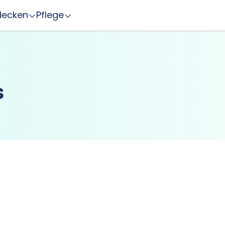
decken
Pflege
s