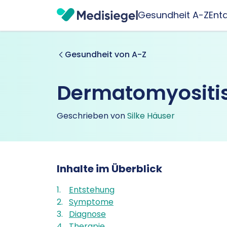
Gesundheit A-Z
Ent
Gesundheit von A-Z
Dermatomyositi
Geschrieben von
Silke Häuser
Inhalte im Überblick
1
.
Entstehung
2
.
Symptome
3
.
Diagnose
4
.
Therapie